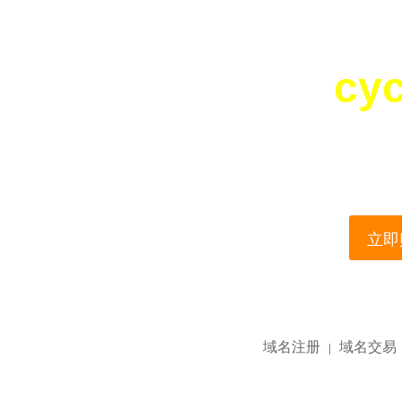
cy
您所访问的域名正在
This domain name is current
立即购
域名注册
域名交易
|